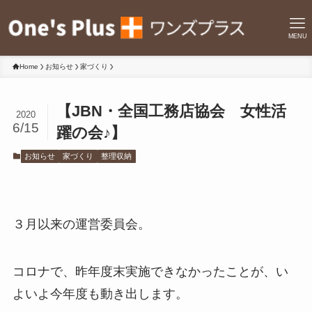
MENU
Home
お知らせ
家づくり
【JBN・全国工務店協会 女性活
2020
6/15
躍の会♪】
お知らせ
家づくり
整理収納
３月以来の運営委員会。
コロナで、昨年度末実施できなかったことが、い
よいよ今年度も動き出します。