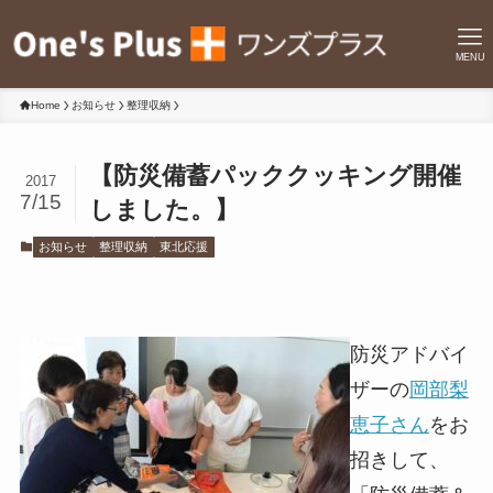
MENU
Home
お知らせ
整理収納
【防災備蓄パッククッキング開催
2017
7/15
しました。】
お知らせ
整理収納
東北応援
防災アドバイ
ザーの
岡部梨
恵子さん
をお
招きして、